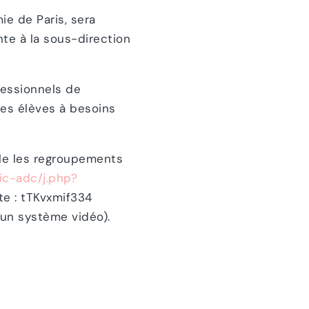
e de Paris, sera
te à la sous-direction
fessionnels de
es élèves à besoins
ible les regroupements
ic-adc/j.php?
te : tTKvxmif334
’un système vidéo).