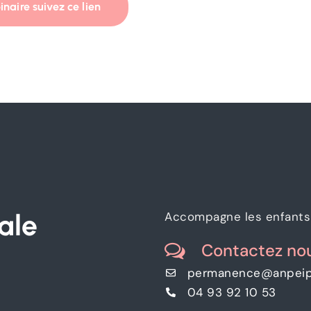
inaire suivez ce lien
ale
Accompagne les enfants 
Contactez no
permanence@anpeip
04 93 92 10 53