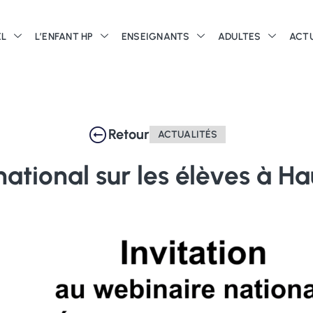
EL
L’ENFANT HP
ENSEIGNANTS
ADULTES
ACT
Retour
ACTUALITÉS
national
sur
les
élèves
à
Ha