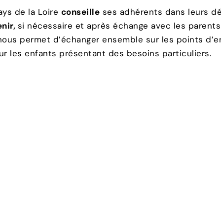
ays de la Loire
conseille
ses adhérents dans leurs dém
enir,
si nécessaire et après échange avec les parents
 nous permet d’échanger ensemble sur les points d’e
 les enfants présentant des besoins particuliers.
rganise régulièrement des
cafés-parents
ouverts à t
es, leurs difficultés du quotidien, mais aussi leurs
des pistes concrètes d’améliorations.
rganise
des conférences
avec des experts, dans le bu
s troubles qui peuvent affecter ces enfants.
rganise régulièrement des
rencontres
simples et convi