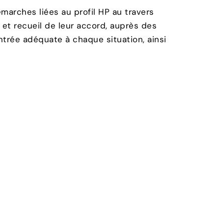
arches liées au profil HP au travers
 et recueil de leur accord, auprès des
ntrée adéquate à chaque situation, ainsi
ous
(adhérents et non-adhérents)
, où les
 réussites. Ces moments de partage
t de diffuser les connaissances
viales, à travers des visites, des