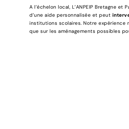
A l’échelon local, L’ANPEIP Bretagne et P
d’une aide personnalisée et peut
interv
institutions scolaires. Notre expérience
que sur les aménagements possibles pour
Entre parents
L’ANPEIP Bretagne et Pays de la Loire o
parents peuvent partager leurs expérienc
évitent l’isolement et peuvent apporter 
L’ANPEIP Bretagne et Pays de la Loire o
scientifiques sur le haut potentiel et le
En famille
L’ANPEIP Bretagne et Pays de la Loire o