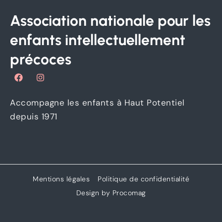
Association nationale pour les
enfants intellectuellement
précoces
F
I
a
n
c
s
e
t
Accompagne les enfants à Haut Potentiel
b
a
o
g
depuis 1971
o
r
k
a
m
Mentions légales
Politique de confidentialité
Design by Procomag