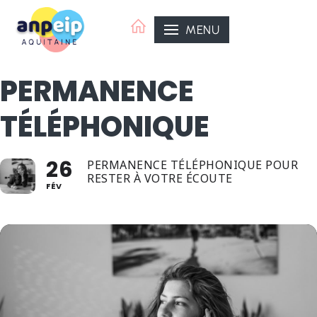
Aller
au
MENU
contenu
PERMANENCE
TÉLÉPHONIQUE
26
PERMANENCE TÉLÉPHONIQUE POUR
RESTER À VOTRE ÉCOUTE
FÉV
ANPEIP Organisatrice
ANPEIP Aquitaine