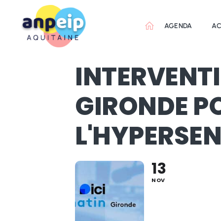
Aller
au
AGENDA
AC
contenu
INTERVENTI
GIRONDE P
L'HYPERSEN
13
ANPEIP Organis
NOV