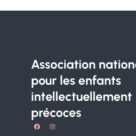
Association nation
pour les enfants
intellectuellement
précoces
F
I
a
n
c
s