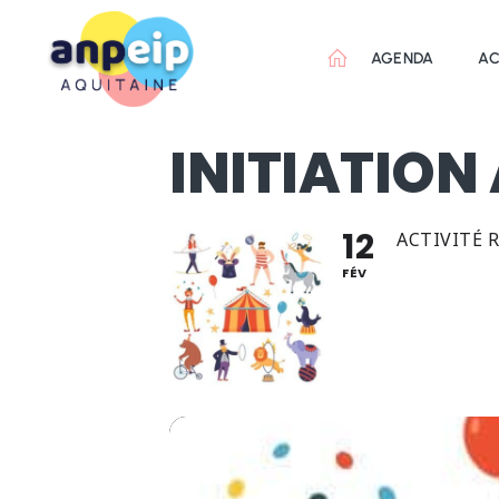
Aller
au
AGENDA
AC
contenu
INITIATION
12
ACTIVITÉ 
ANPEIP Organis
FÉV