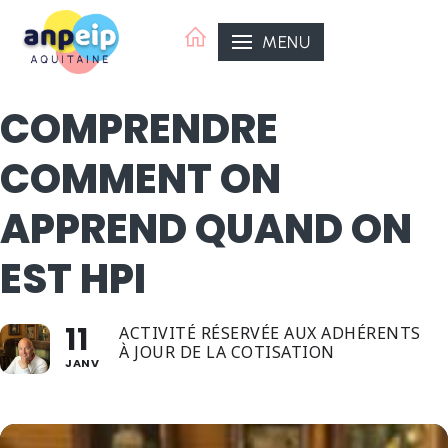
Aller
au
MENU
contenu
COMPRENDRE
COMMENT ON
APPREND QUAND ON
EST HPI
11
ACTIVITÉ RÉSERVÉE AUX ADHÉRENTS
À JOUR DE LA COTISATION
JANV
ANPEIP Organisatrice
ANPEIP Aquitaine,
ANPEIP Pays de l'Adour