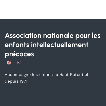
adolescents et les étudiants dans leur parcours éducatif et
professionnel ( https://eklosia.com )
Association nationale pour les
enfants intellectuellement
précoces
F
I
a
n
c
s
e
t
Accompagne les enfants à Haut Potentiel
b
a
o
g
depuis 1971
o
r
k
a
m