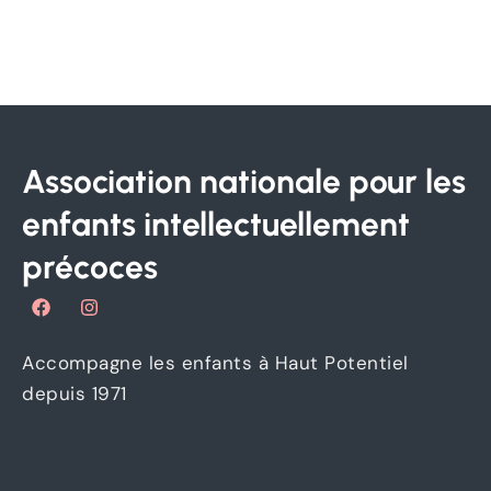
Association nationale pour les
enfants intellectuellement
précoces
F
I
a
n
c
s
e
t
Accompagne les enfants à Haut Potentiel
b
a
o
g
depuis 1971
o
r
k
a
m