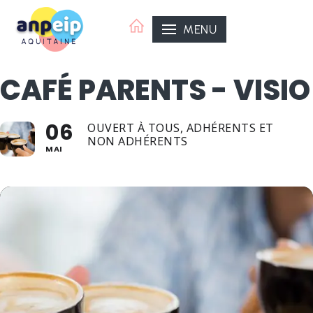
Aller
au
MENU
contenu
CAFÉ PARENTS - VISIO
06
OUVERT À TOUS, ADHÉRENTS ET
NON ADHÉRENTS
MAI
ANPEIP Organisatrice
ANPEIP Aquitaine