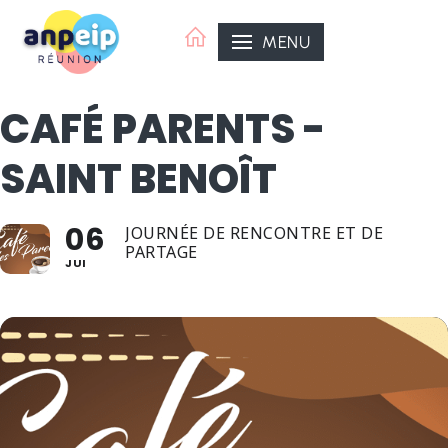
Aller
au
MENU
contenu
CAFÉ PARENTS -
SAINT BENOÎT
06
JOURNÉE DE RENCONTRE ET DE
PARTAGE
JUI
ANPEIP Organisatrice
ANPEIP La Réunion