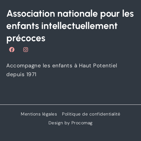
Association nationale pour les
enfants intellectuellement
précoces
F
I
a
n
c
s
e
t
Accompagne les enfants à Haut Potentiel
b
a
o
g
depuis 1971
o
r
k
a
m
Mentions légales
Politique de confidentialité
Design by Procomag