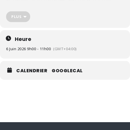
Caractéristiques des enfants HPI – Échanges libres avec les
parents présents
PLUS
Heure
6 Juin 2026 9h00 - 11h00
(GMT+04:00)
CALENDRIER
GOOGLECAL