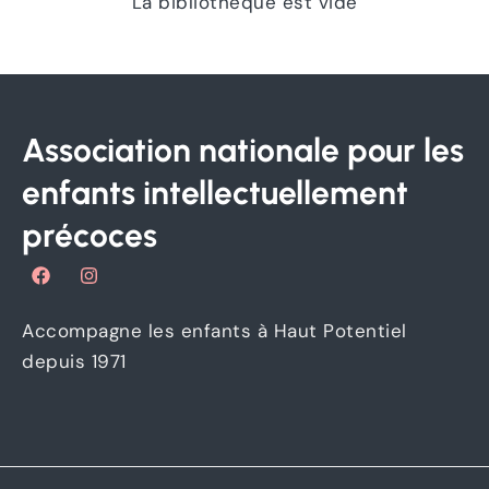
La bibliothèque est vide
Association nationale pour les
enfants intellectuellement
précoces
F
I
a
n
c
s
e
t
Accompagne les enfants à Haut Potentiel
b
a
o
g
depuis 1971
o
r
k
a
m