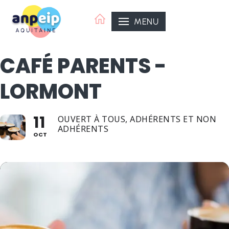
Aller
au
MENU
contenu
CAFÉ PARENTS -
LORMONT
11
OUVERT À TOUS, ADHÉRENTS ET NON
ADHÉRENTS
OCT
ANPEIP Organisatrice
ANPEIP Aquitaine