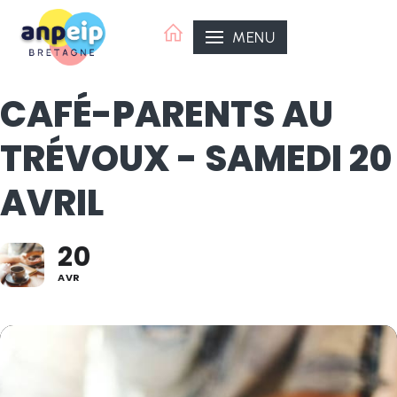
Aller
au
MENU
contenu
CAFÉ-PARENTS AU
TRÉVOUX - SAMEDI 20
AVRIL
20
ANPEIP Organisatrice
ANPEIP Bretagne
AVR