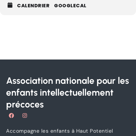
CALENDRIER
GOOGLECAL
Association nationale pour les
enfants intellectuellement
précoces
F
I
a
n
c
s
e
t
Accompagne les enfants à Haut Potentiel
b
a