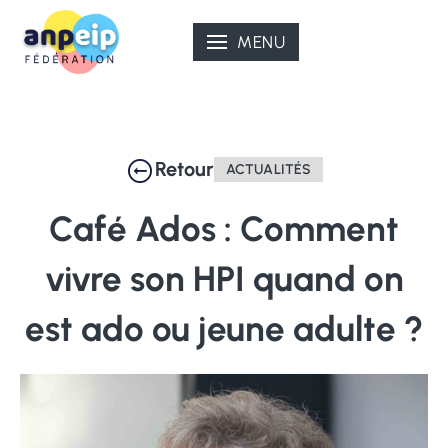
Aller
au
MENU
contenu
Retour
ACTUALITÉS
Café
Ados
:
Comment
vivre
son
HPI
quand
on
est
ado
ou
jeune
adulte
?