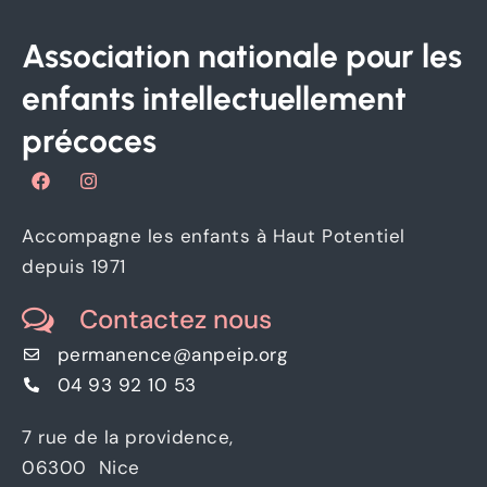
Association nationale pour les
enfants intellectuellement
précoces
F
I
a
n
c
s
e
t
Accompagne les enfants à Haut Potentiel
b
a
o
g
depuis 1971
o
r
k
a
Contactez nous
m
permanence@anpeip.org
04 93 92 10 53
7 rue de la providence,
06300 Nice