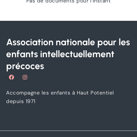
Pas de documents pour l'instant
Association nationale pour les
enfants intellectuellement
précoces
F
I
a
n
c
s
e
t
Accompagne les enfants à Haut Potentiel
b
a
o
g
depuis 1971
o
r
k
a
m