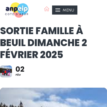
Aller
au
MENU
contenu
SORTIE FAMILLE À
BEUIL DIMANCHE 2
FÉVRIER 2025
02
ANPEIP Organisatrice
ANPEIP Côte d'Azur
FÉV