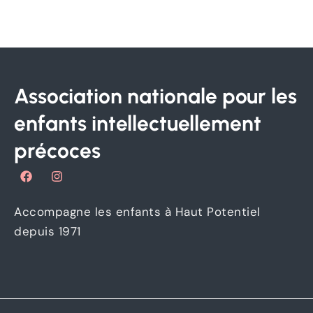
Association nationale pour les
enfants intellectuellement
précoces
F
I
a
n
c
s
e
t
Accompagne les enfants à Haut Potentiel
b
a
o
g
depuis 1971
o
r
k
a
m