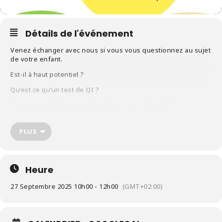
Détails de l'événement
Venez échanger avec nous si vous vous questionnez au sujet
de votre enfant.
Est-il à haut potentiel ?
Qu’est ce qu’un test de QI ?
Comment gérer le quotidien à la maison, à l’école ?
Quelles relations entretenir avec l’Education nationale ?
PLUS
Ces réunions fonctionnent comme un groupe de paroles où
l’expression des ressentis et la confidentialité doivent être
respectées.
Heure
Inscriptions obligatoires
ICI
27 Septembre 2025 10h00 - 12h00
(GMT+02:00)