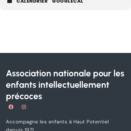
CALENDRIER
GOOGLECAL
Association nationale pour les
enfants intellectuellement
précoces
F
I
a
n
c
s
e
t
Accompagne les enfants à Haut Potentiel
b
a
o
g
depuis 1971