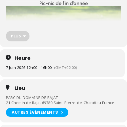
P
ic-nic de fin d’année
PLUS
Heure
7 Juin 2026 12h00 - 16h00
(GMT+02:00)
L’occasion de se retrouver tous ensemble afin de clôturer une
Lieu
année riche en évènements.
PARC DU DOMAINE DE RAJAT
Il aura lieu le 07 Juin prochain au
21 Chemin de Rajat 69780 Saint-Pierre-de-Chandieu France
parc du domaine de RAJAT à Saint
AUTRES ÉVÉNEMENTS
Pierre de Chandieu (69780 ).