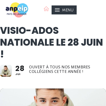
Aller
au
MENU
contenu
VISIO-ADOS
NATIONALE LE 28 JUIN
!
28
OUVERT À TOUS NOS MEMBRES
COLLÉGIENS CETTE ANNÉE !
JUI
ANPEIP Organisatrice
ANPEIP Aquitaine,
ANPEIP Pays de l'Adour