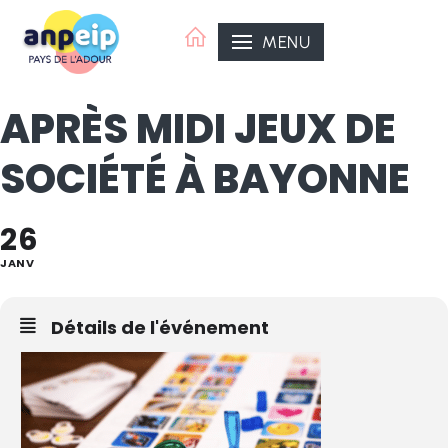
Aller
au
MENU
contenu
APRÈS MIDI JEUX DE
SOCIÉTÉ À BAYONNE
26
ANPEIP Organisatrice
ANPEIP Pays de l'Adour
JANV
Détails de l'événement