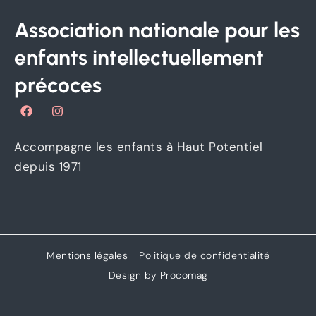
Association nationale pour les
enfants intellectuellement
précoces
F
I
a
n
c
s
e
t
Accompagne les enfants à Haut Potentiel
b
a
o
g
depuis 1971
o
r
k
a
m
Mentions légales
Politique de confidentialité
Design by Procomag