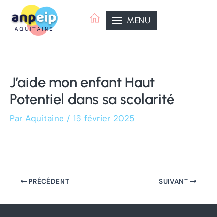
Aller
Navigation
au
des
MENU
contenu
articles
J’aide mon enfant Haut
Potentiel dans sa scolarité
Par
Aquitaine
/
16 février 2025
PRÉCÉDENT
SUIVANT