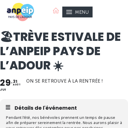
Aller
au
MENU
contenu
🏖️TRÈVE ESTIVALE DE
L’ANPEIP PAYS DE
L’ADOUR ☀️
29
ON SE RETROUVE À LA RENTRÉE !
31
AOÛT
ANPEIP Organisatrice
ANPEIP Pays de l'Adour
JUI
Détails de l'événement
Pendant l’été, nos bénévoles prennent un temps de pause
afin de préparer sereinement la rentrée. Nous aurons plaisir à
vous retrouver dès septembre pour nos prochaines