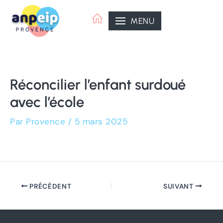
Aller
Navigation
au
des
MENU
contenu
articles
Réconcilier l’enfant surdoué
avec l’école
Par
Provence
/
5 mars 2025
PRÉCÉDENT
SUIVANT