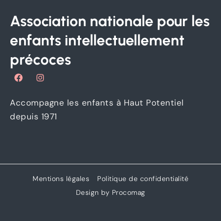
Association nationale pour les
enfants intellectuellement
précoces
F
I
a
n
c
s
e
t
Accompagne les enfants à Haut Potentiel
b
a
o
g
depuis 1971
o
r
k
a
m
Mentions légales
Politique de confidentialité
Design by Procomag