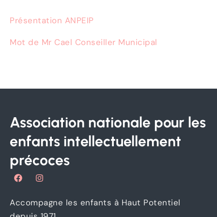
Présentation ANPEIP
Mot de Mr Cael Conseiller Municipal
Association nationale pour les
enfants intellectuellement
précoces
F
I
a
n
c
s
e
t
Accompagne les enfants à Haut Potentiel
b
a
o
g
depuis 1971