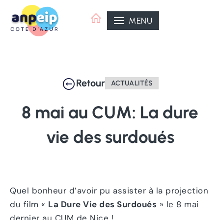
Aller
au
MENU
contenu
Retour
ACTUALITÉS
8
mai
au
CUM:
La
dure
vie
des
surdoués
Quel bonheur d’avoir pu assister à la projection
du film «
La Dure Vie des Surdoués
» le 8 mai
dernier au CUM de Nice !